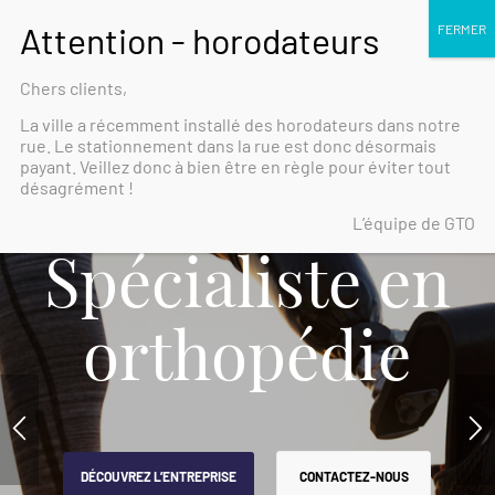
071/88.72.80
|
info@gto-orthopedie.be
Chers clients,
La ville a récemment installé des horodateurs dans notre
rue. Le stationnement dans la rue est donc désormais
payant. Veillez donc à bien être en règle pour éviter tout
désagrément !
L’équipe de GTO
ste en
édie
CONTACTEZ-NOUS